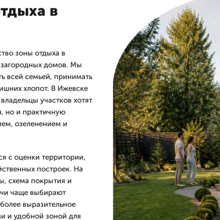
отдыха в
тво зоны отдыха в
и загородных домов. Мы
ь всей семьей, принимать
лишних хлопот. В Ижевске
владельцы участков хотят
, но и практичную
ием, озеленением и
ся с оценки территории,
йственных построек. На
ы, схема покрытия и
дачи чаще выбирают
 более выразительное
и и удобной зоной для