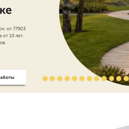
ке
ч: от 77903
 от 10 лет.
ов.
работы