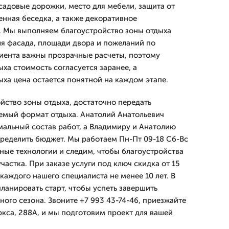
адовые дорожки, место для мебели, защита от
енная беседка, а также декоративное
. Мы выполняем благоустройство зоны отдыха
ля фасада, площади двора и пожеланий по
иента важны прозрачные расчеты, поэтому
ха стоимость согласуется заранее, а
ыха цена остается понятной на каждом этапе.
ойство зоны отдыха, достаточно передать
емый формат отдыха. Анатолий Анатольевич
альный состав работ, а Владимиру и Анатолию
пределить бюджет. Мы работаем Пн-Пт 09-18 Сб-Вс
ные технологии и следим, чтобы благоустройства
частка. При заказе услуги под ключ скидка от 15
каждого нашего специалиста не менее 10 лет. В
ланировать старт, чтобы успеть завершить
ого сезона. Звоните +7 993 43-74-46, приезжайте
ркса, 288А, и мы подготовим проект для вашей