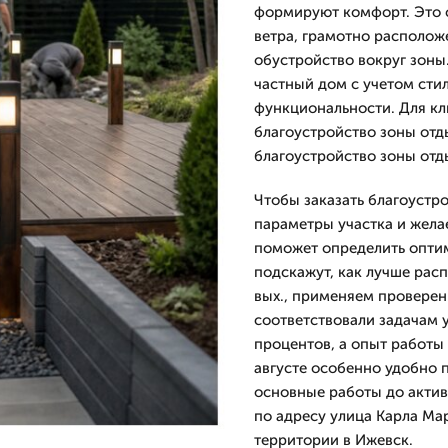
формируют комфорт. Это с
ветра, грамотно располож
обустройство вокруг зоны
частный дом с учетом сти
функциональности. Для кл
благоустройство зоны отды
благоустройство зоны отд
Чтобы заказать благоустр
параметры участка и жела
поможет определить оптим
подскажут, как лучше рас
вых., применяем проверен
соответствовали задачам у
процентов, а опыт работы 
августе особенно удобно п
основные работы до активн
по адресу улица Карла Ма
территории в Ижевск.