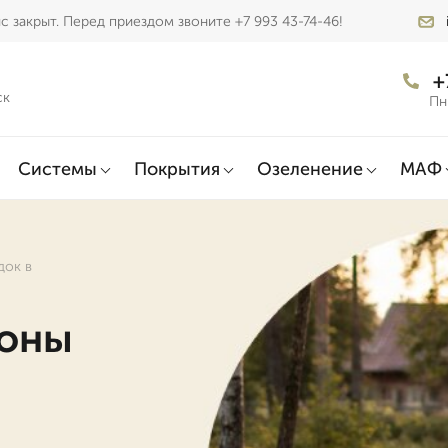
 закрыт. Перед приездом звоните +7 993 43-74-46!
+
ск
Пн
Системы
Покрытия
Озеленение
МАФ
док в
зоны