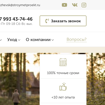
izhevsk@stroymetproekt.ru
7 993 43-74-46
Заказать звонок
-Пт 09-18 Сб-Вс вых.
Вопросы?
Уход
О компании
100% точные сроки
<10 лет опыта