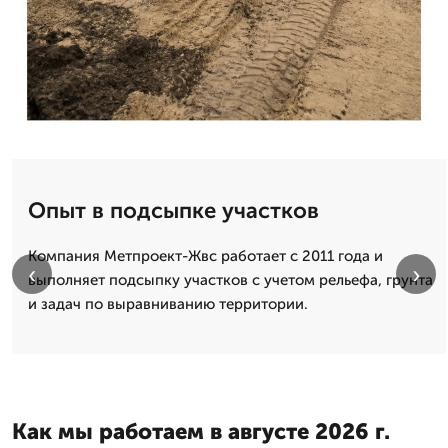
Опыт в подсыпке участков
Компания Метпроект-Жвс работает с 2011 года и
‹
›
выполняет подсыпку участков с учетом рельефа, грунта
и задач по выравниванию территории.
Как мы работаем в августе 2026 г.