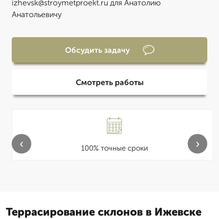
izhevsk@stroymetproekt.ru для Анатолию
Анатольевичу
Обсудить задачу
Смотреть работы
‹
›
100% точные сроки
Террасирование склонов в Ижевске