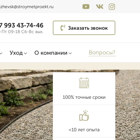
izhevsk@stroymetproekt.ru
7 993 43-74-46
Заказать звонок
-Пт 09-18 Сб-Вс вых.
Вопросы?
Уход
О компании
100% точные сроки
<10 лет опыта