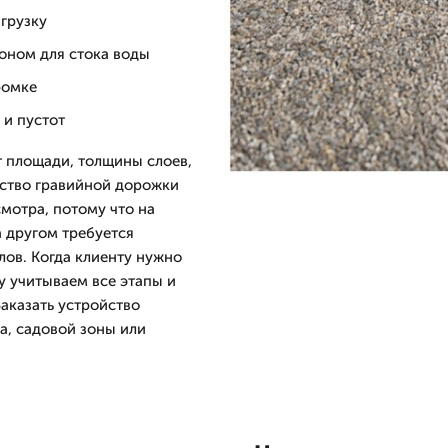
грузку
оном для стока воды
ромке
 и пустот
т площади, толщины слоев,
йство гравийной дорожки
мотра, потому что на
а другом требуется
лов. Когда клиенту нужно
у учитываем все этапы и
аказать устройство
а, садовой зоны или