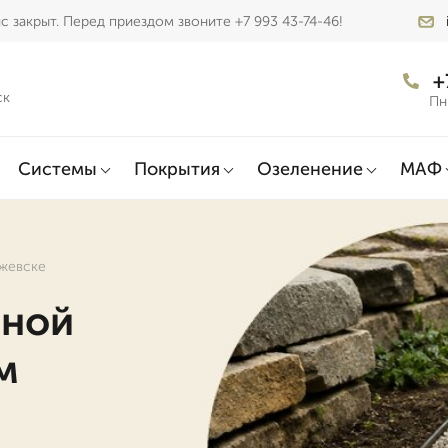
 закрыт. Перед приездом звоните +7 993 43-74-46!
+
ск
Пн
Системы
Покрытия
Озеленение
МАФ
Ижевске
йной
м