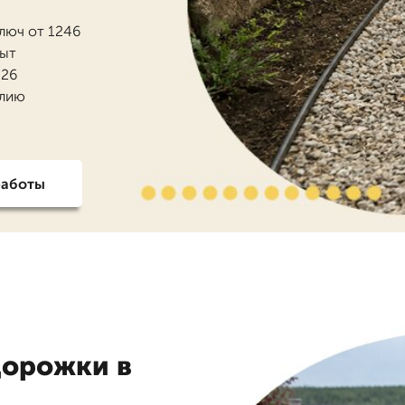
люч от 1246
пыт
026
олию
работы
дорожки в