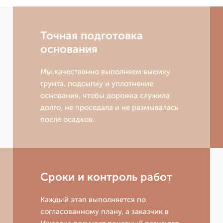
Точная подготовка
основания
Мы качественно выполняем выемку
грунта, подсыпку и уплотнение
основания, чтобы дорожка служила
долго, не проседала и не размывалась
после осадков.
Сроки и контроль работ
Каждый этап выполняется по
согласованному плану, а заказчик в